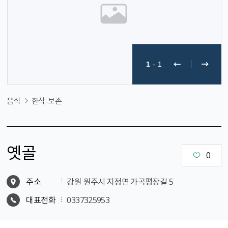
1
-
1
음식
한식-보존
옛골
0
주소
강원 원주시 지정면 가곡평장길 5
대표전화
0337325953