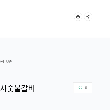
한식-보존
사숯불갈비
0