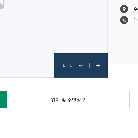
주
대
1
-
1
위치 및 주변정보