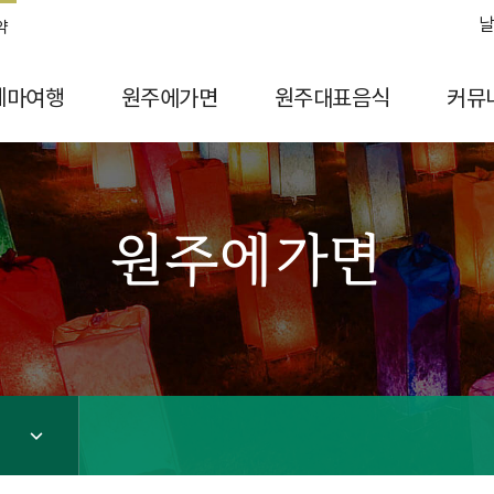
날
약
테마여행
원주에가면
원주대표음식
커뮤
원주에가면