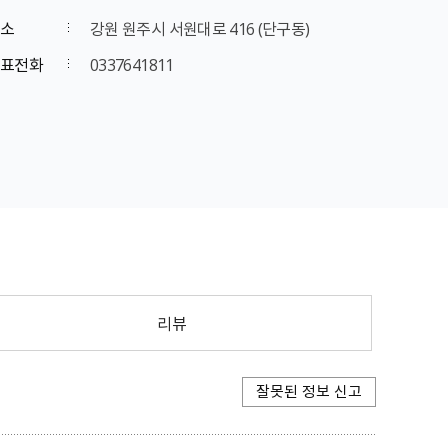
소
강원 원주시 서원대로 416 (단구동)
표전화
0337641811
리뷰
잘못된 정보 신고