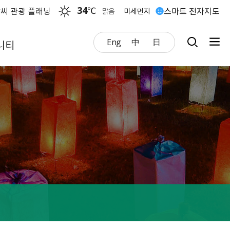
34
℃
씨 관광 플래닝
스마트 전자지도
맑음
미세먼지
Eng
中
日
니티