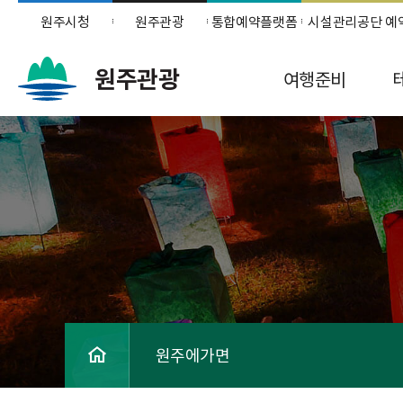
원주시청
원주관광
통합예약플랫폼
시설관리공단 예
원주관광
여행준비
원주에가면