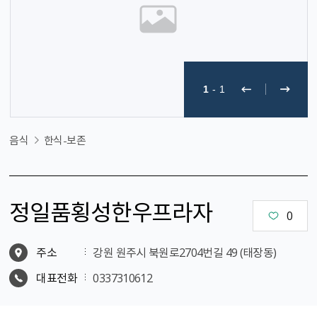
1
-
1
음식
한식-보존
정일품횡성한우프라자
0
주소
강원 원주시 북원로2704번길 49 (태장동)
대표전화
0337310612