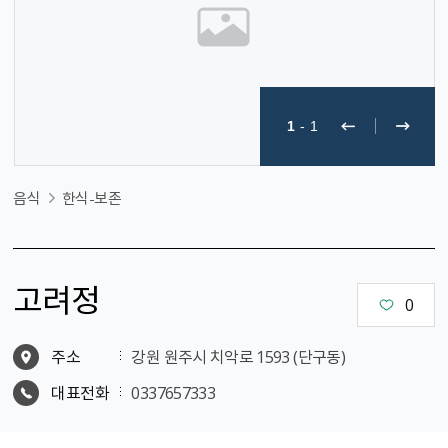
1
-
1
음식
한식-보존
고려정
0
주소
강원 원주시 치악로 1593 (단구동)
대표전화
0337657333