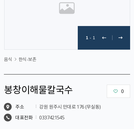
1
-
1
음식
한식-보존
봉창이해물칼국수
0
주소
강원 원주시 만대로 176 (무실동)
대표전화
0337421545