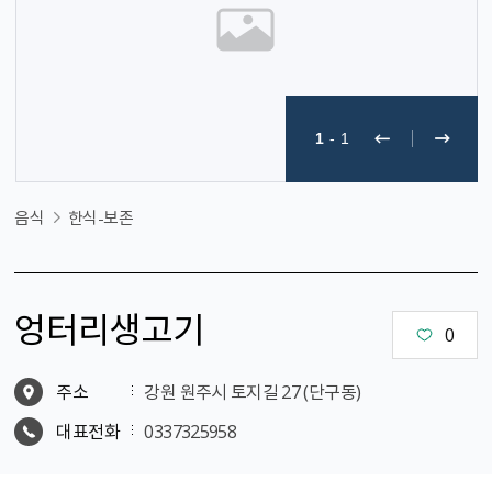
1
-
1
음식
한식-보존
엉터리생고기
0
주소
강원 원주시 토지길 27 (단구동)
대표전화
0337325958