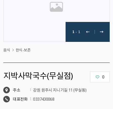
1
-
1
음식
한식-보존
지박사막국수（무실점）
0
주소
강원 원주시 지니기길 11 (무실동)
대표전화
0337430068