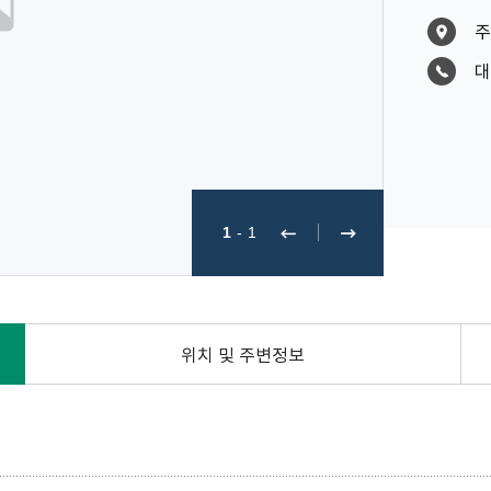
주
대
1
-
1
위치 및 주변정보