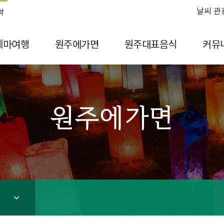
날씨 관
약
테마여행
원주에가면
원주대표음식
커뮤
원주에가면