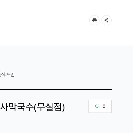
한식-보존
사막국수（무실점）
0