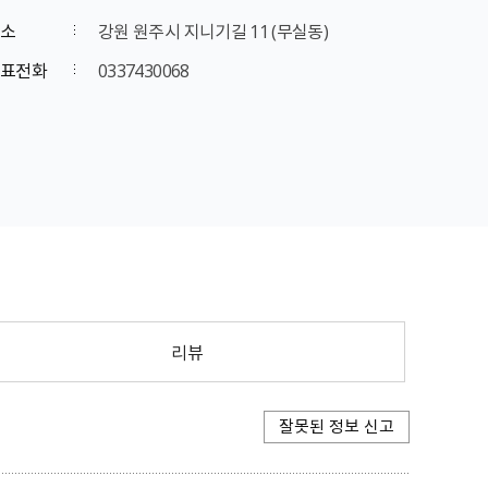
소
강원 원주시 지니기길 11 (무실동)
표전화
0337430068
리뷰
잘못된 정보 신고