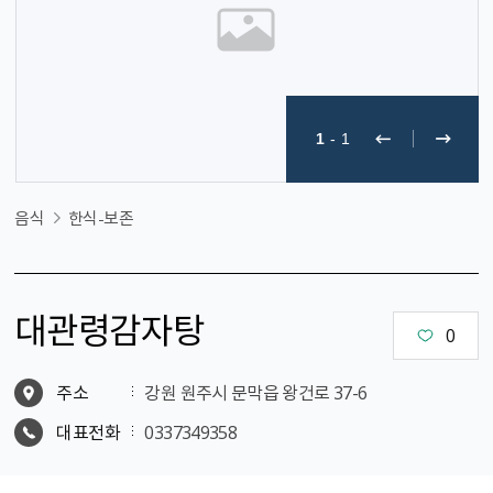
1
-
1
음식
한식-보존
대관령감자탕
0
주소
강원 원주시 문막읍 왕건로 37-6
대표전화
0337349358