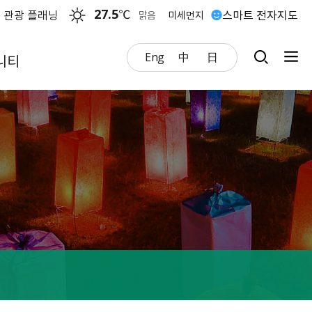
27.5
℃
 관광 플래닝
스마트 전자지도
맑음
미세먼지
Eng
中
日
니티