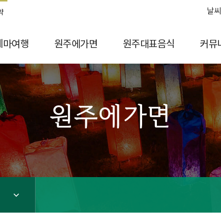
날씨
약
테마여행
원주에가면
원주대표음식
커뮤
원주에가면