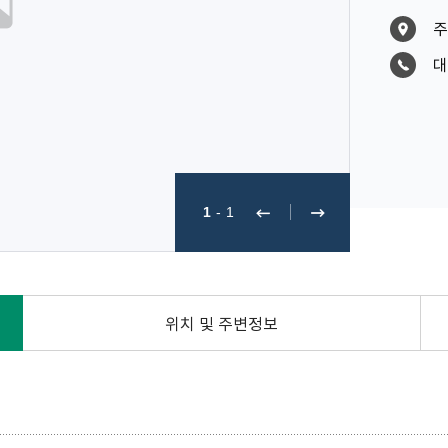
주
대
1
-
1
위치 및 주변정보