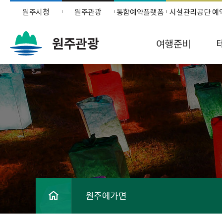
원주시청
원주관광
통합예약플랫폼
시설관리공단 예
원주관광
여행준비
원주에가면