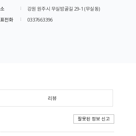
소
강원 원주시 무실밤골길 29-1 (무실동)
표전화
0337663396
리뷰
잘못된 정보 신고