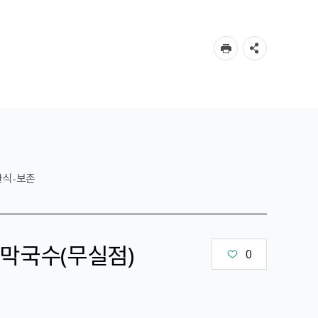
한식-보존
막국수（무실점）
0