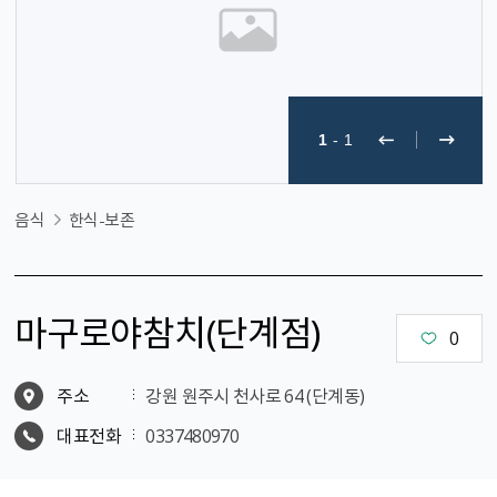
1
-
1
음식
한식-보존
마구로야참치（단계점）
0
주소
강원 원주시 천사로 64 (단계동)
대표전화
0337480970