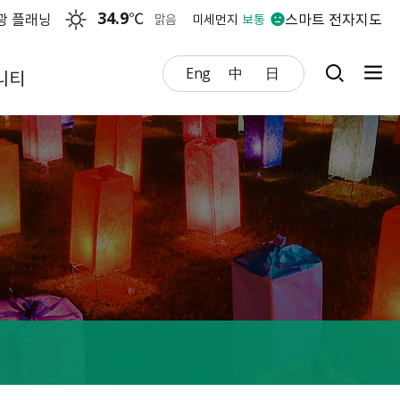
34.9
℃
광 플래닝
스마트 전자지도
맑음
미세먼지
보통
Eng
中
日
니티