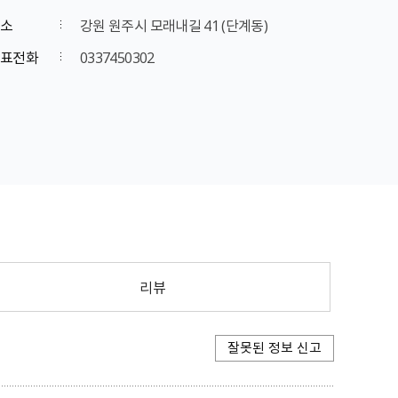
소
강원 원주시 모래내길 41 (단계동)
표전화
0337450302
리뷰
잘못된 정보 신고