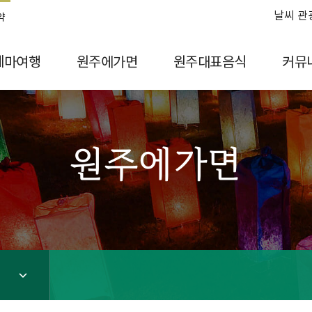
날씨 관
약
테마여행
원주에가면
원주대표음식
커뮤
원주에가면