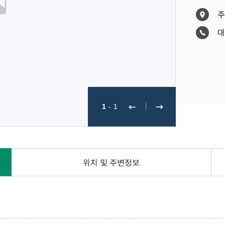
주
대
1
-
1
위치 및 주변정보