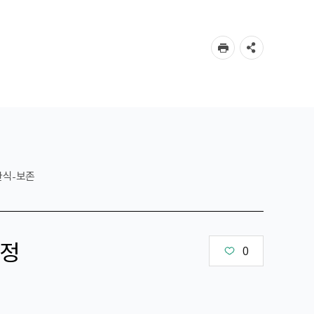
한식-보존
정
0