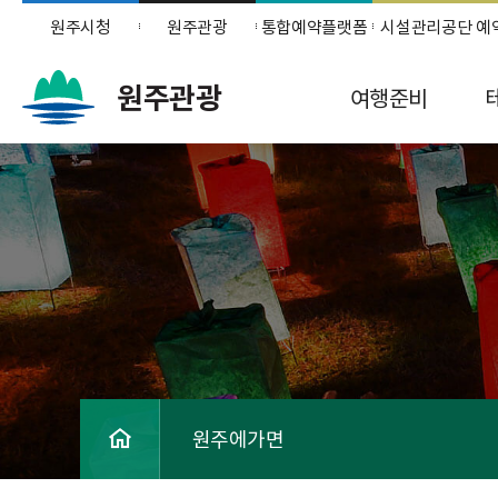
원주시청
원주관광
통합예약플랫폼
시설관리공단 예
원주관광
여행준비
원주에가면