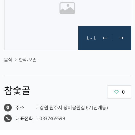
1
-
1
음식
한식-보존
참숯골
0
주소
강원 원주시 장미공원길 67 (단계동)
대표전화
0337465599