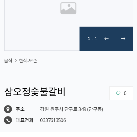
1
-
1
음식
한식-보존
삼오정숯불갈비
0
주소
강원 원주시 단구로 349 (단구동)
대표전화
0337613506