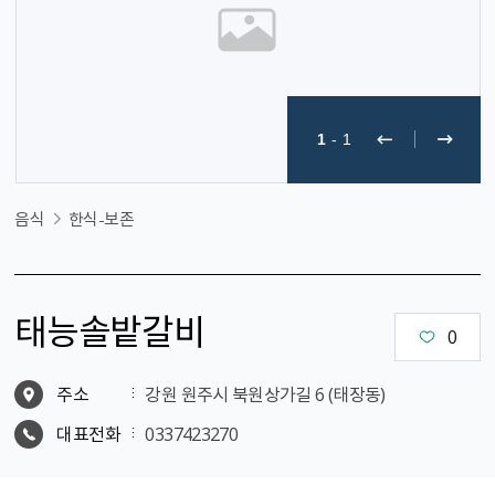
1
-
1
음식
한식-보존
태능솔밭갈비
0
주소
강원 원주시 북원상가길 6 (태장동)
대표전화
0337423270