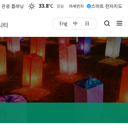
33.8
℃
 관광 플래닝
스마트 전자지도
맑음
미세먼지
Eng
中
日
니티