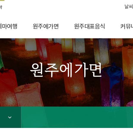
날씨
약
테마여행
원주에가면
원주대표음식
커뮤
원주에가면