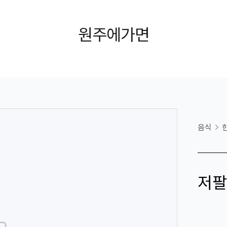
원주에가면
음식
저팔