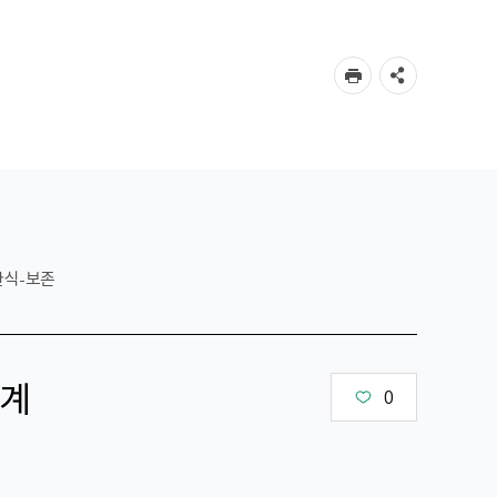
한식-보존
계
0