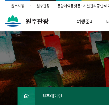
원주시청
원주관광
통합예약플랫폼
시설관리공단 예
원주관광
여행준비
원주에가면