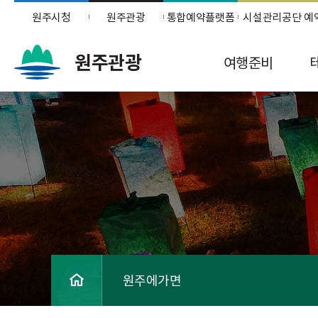
원주시청
원주관광
통합예약플랫폼
시설관리공단 예
원주관광
여행준비
원주에가면