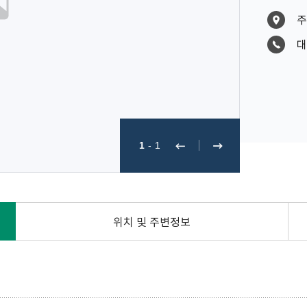
주
대
1
-
1
위치 및 주변정보