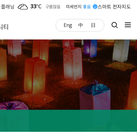
33
℃
 플래닝
스마트 전자지도
구름많음
미세먼지
좋음
Eng
中
日
니티