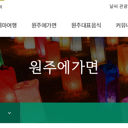
날씨 관광
약
테마여행
원주에가면
원주대표음식
커뮤
원주에가면