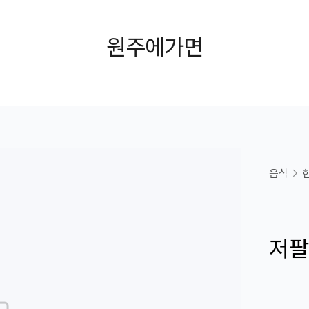
원주에가면
음식
저팔