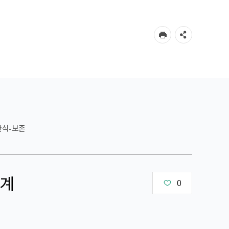
한식-보존
계
0