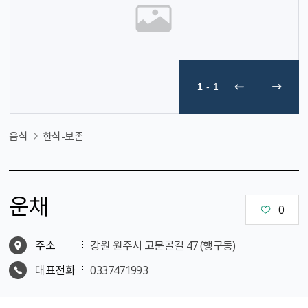
1
-
1
음식
한식-보존
운채
0
주소
강원 원주시 고문골길 47 (행구동)
대표전화
0337471993