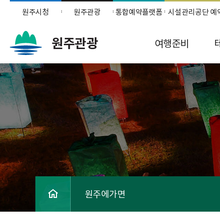
원주시청
원주관광
통합예약플랫폼
시설관리공단 예
원주관광
여행준비
원주에가면