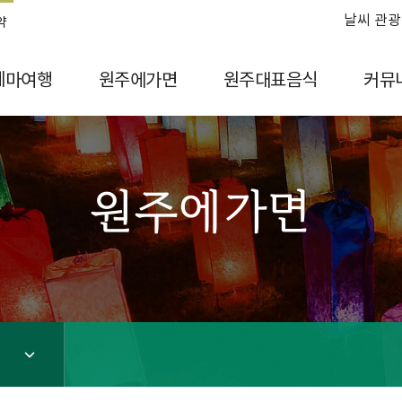
날씨 관광
약
테마여행
원주에가면
원주대표음식
커뮤
원주에가면