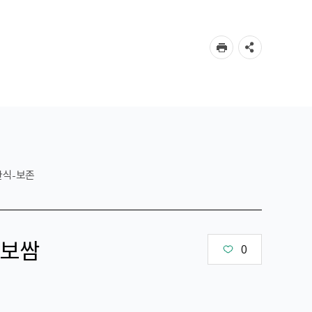
한식-보존
보쌈
0