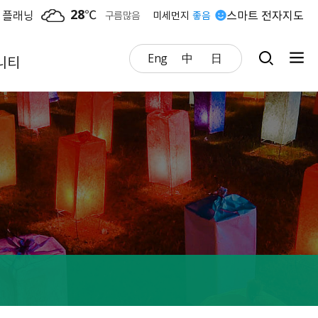
28
℃
 플래닝
스마트 전자지도
구름많음
미세먼지
좋음
Eng
中
日
니티