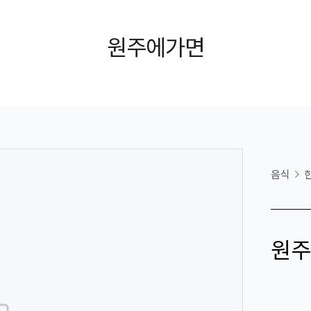
원주에가면
음식
원주