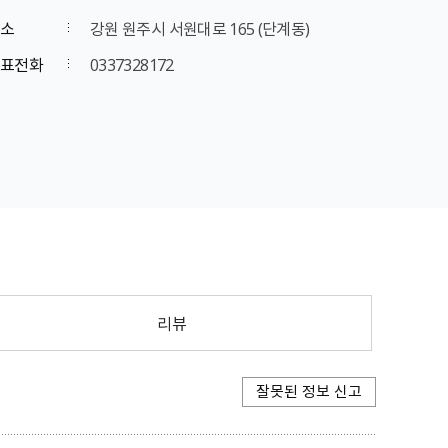
소
강원 원주시 서원대로 165 (단계동)
표전화
0337328172
리뷰
잘못된 정보 신고