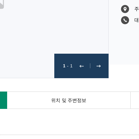
주
대
1
-
1
위치 및 주변정보