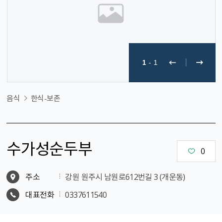
1
-
1
음식
한식-보존
수가성순두부
0
주소
강원 원주시 남원로612번길 3 (개운동)
대표전화
0337611540