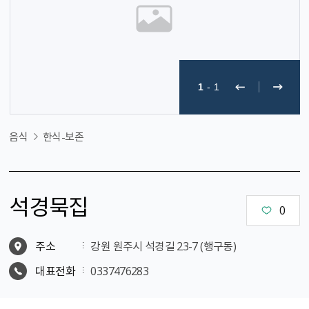
1
-
1
음식
한식-보존
석경묵집
0
주소
강원 원주시 석경길 23-7 (행구동)
대표전화
0337476283