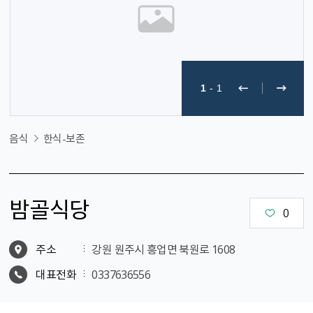
1
-
1
음식
한식-보존
밤골식당
0
주소
강원 원주시 흥업면 북원로 1608
대표전화
0337636556