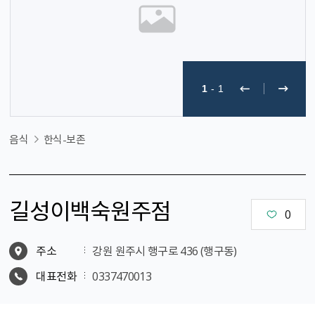
1
-
1
음식
한식-보존
길성이백숙원주점
0
주소
강원 원주시 행구로 436 (행구동)
대표전화
0337470013