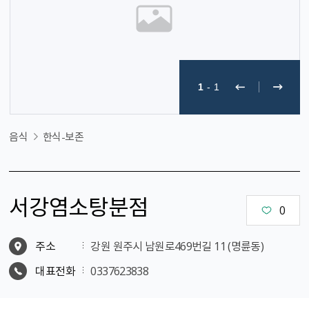
1
-
1
음식
한식-보존
서강염소탕분점
0
주소
강원 원주시 남원로469번길 11 (명륜동)
대표전화
0337623838