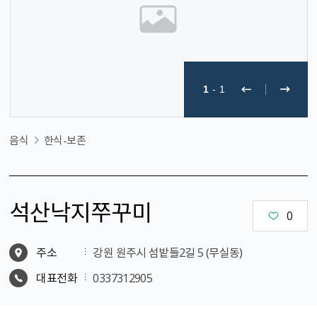
1
-
1
음식
한식-보존
석산낙지쭈꾸미
0
주소
강원 원주시 섬밭들2길 5 (무실동)
대표전화
0337312905