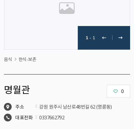
1
-
1
음식
한식-보존
명월관
0
주소
강원 원주시 남산로48번길 62 (명륜동)
대표전화
0337662792