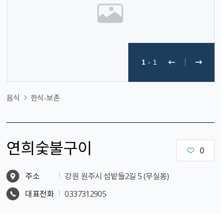
1
-
1
음식
한식-보존
연희숯불구이
0
주소
강원 원주시 섬밭들2길 5 (무실동)
대표전화
0337312905