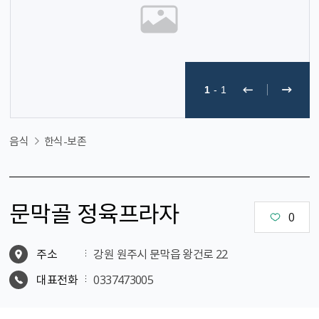
1
-
1
음식
한식-보존
문막골 정육프라자
0
주소
강원 원주시 문막읍 왕건로 22
대표전화
0337473005