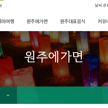
날씨 관
약
테마여행
원주에가면
원주대표음식
커뮤
원주에가면