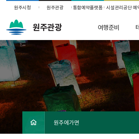
원주시청
원주관광
통합예약플랫폼
시설관리공단 예
원주관광
여행준비
원주에가면