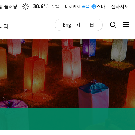
30.6
℃
광 플래닝
스마트 전자지도
맑음
미세먼지
좋음
Eng
中
日
니티