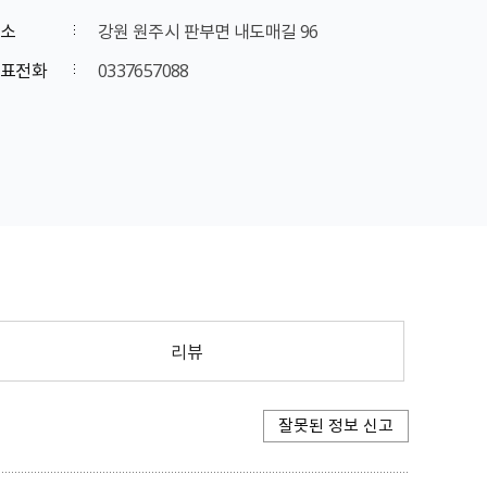
소
강원 원주시 판부면 내도매길 96
표전화
0337657088
리뷰
잘못된 정보 신고