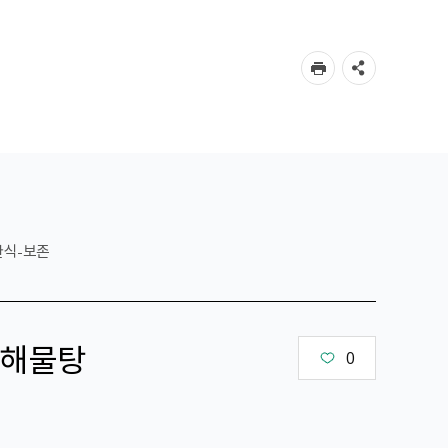
한식-보존
해물탕
0