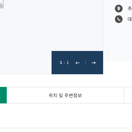
주
대
1
-
1
위치 및 주변정보