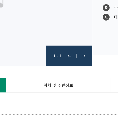
주
대
1
-
1
위치 및 주변정보