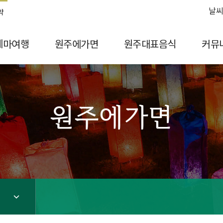
날씨
약
테마여행
원주에가면
원주대표음식
커뮤
원주에가면