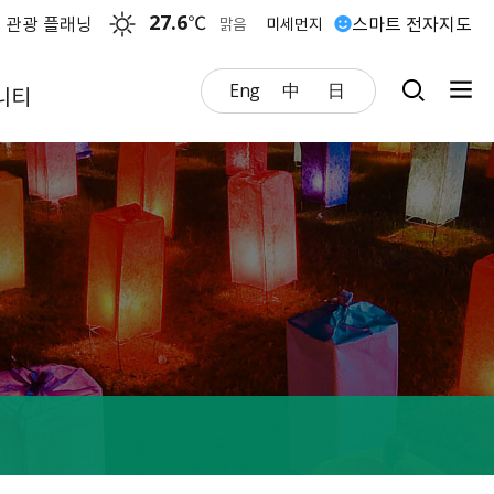
27.6
℃
 관광 플래닝
스마트 전자지도
맑음
미세먼지
Eng
中
日
니티