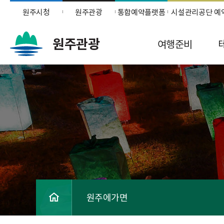
원주시청
원주관광
통합예약플랫폼
시설관리공단 예
원주관광
여행준비
원주에가면