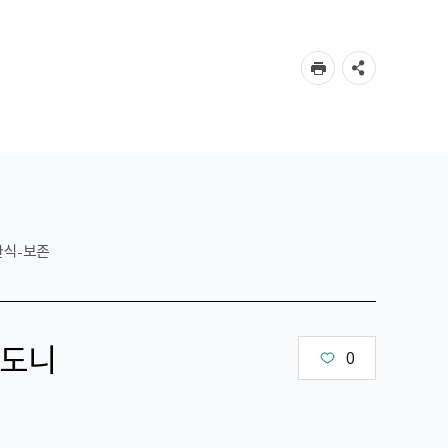
한식-보존
도니
0