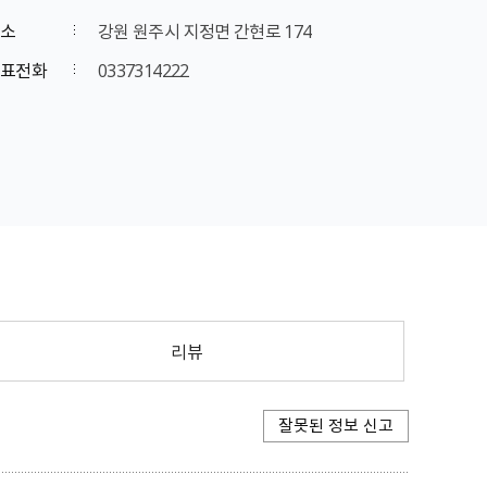
소
강원 원주시 지정면 간현로 174
표전화
0337314222
리뷰
잘못된 정보 신고