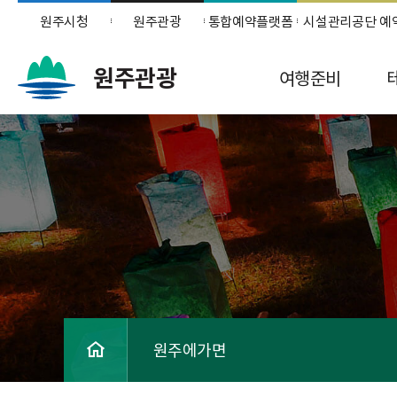
원주시청
원주관광
통합예약플랫폼
시설관리공단 예
원주관광
여행준비
원주에가면