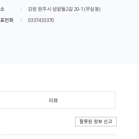
소
강원 원주시 섬밭들2길 20-1 (무실동)
표전화
0337433370
리뷰
잘못된 정보 신고