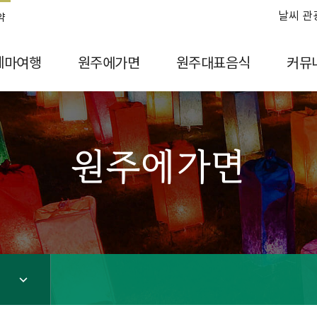
날씨 관
약
테마여행
원주에가면
원주대표음식
커뮤
원주에가면