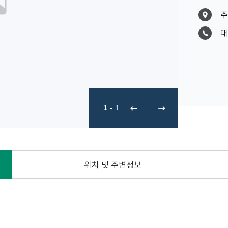
주
대
1
-
1
위치 및 주변정보