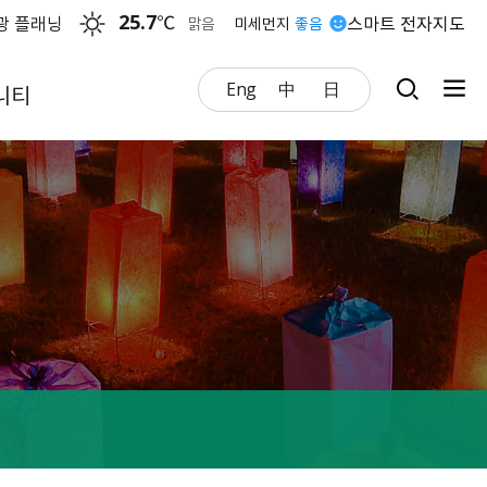
25.7
℃
광 플래닝
스마트 전자지도
맑음
미세먼지
좋음
Eng
中
日
니티