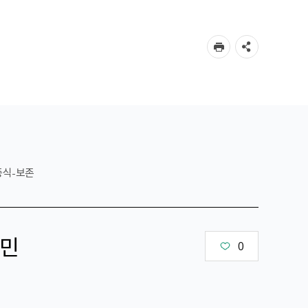
중식-보존
민
0