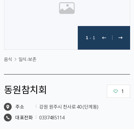
1
-
1
음식
일식-보존
동원참치회
1
주소
강원 원주시 천사로 40 (단계동)
대표전화
0337485114