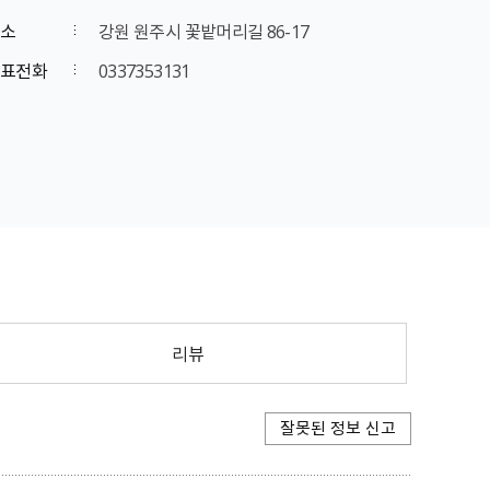
소
강원 원주시 꽃밭머리길 86-17
표전화
0337353131
리뷰
잘못된 정보 신고