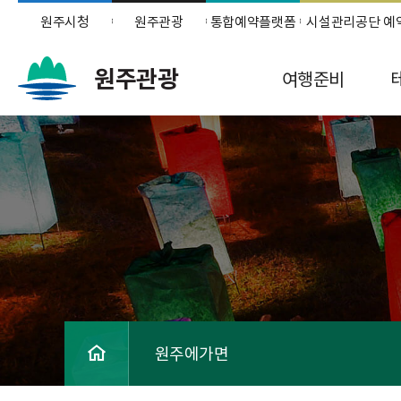
원주시청
원주관광
통합예약플랫폼
시설관리공단 예
원주관광
여행준비
원주에가면