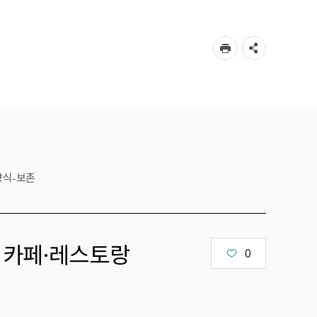
양식-보존
3 카페·레스토랑
0