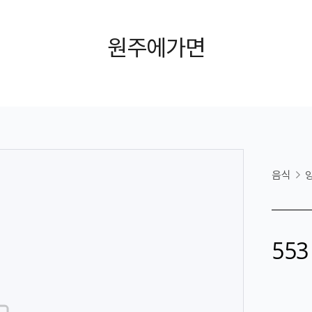
원주에가면
음식
55