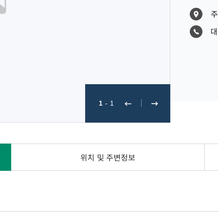
주
대
1
-
1
위치 및 주변정보