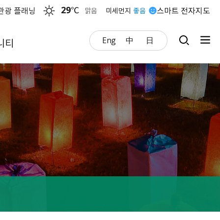
29
℃
관광 플래닝
스마트 전자지도
맑음
미세먼지
좋음
Eng
中
日
니티