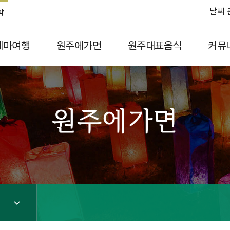
날씨 
약
테마여행
원주에가면
원주대표음식
커뮤
원주에가면