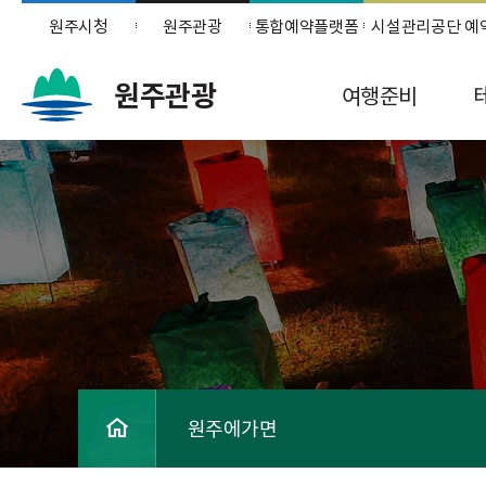
원주시청
원주관광
통합예약플랫폼
시설관리공단 예
원주관광
여행준비
원주에가면