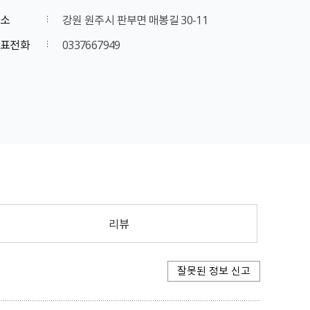
소
강원 원주시 판부면 매봉길 30-11
표전화
0337667949
리뷰
잘못된 정보 신고