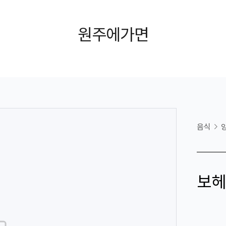
원주에가면
음식
보헤