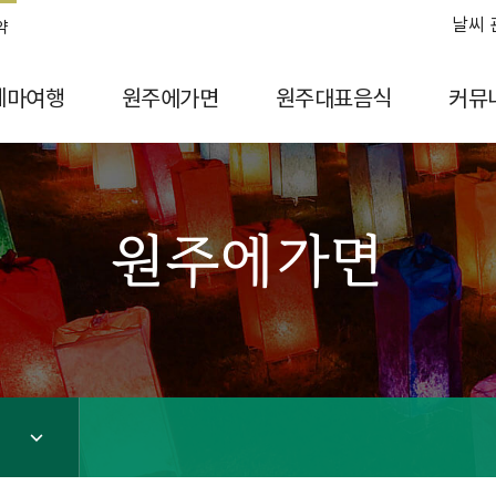
날씨 
약
테마여행
원주에가면
원주대표음식
커뮤
원주에가면