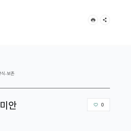
양식-보존
미안
0