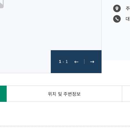
주
대
1
-
1
위치 및 주변정보