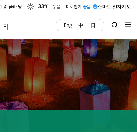
33
℃
관광 플래닝
스마트 전자지도
맑음
미세먼지
좋음
Eng
中
日
니티