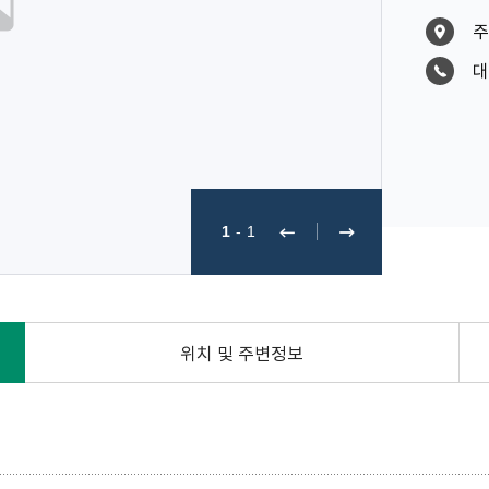
주
대
1
-
1
위치 및 주변정보