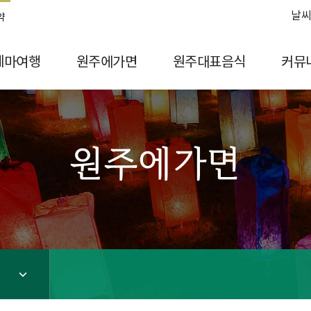
날씨
약
테마여행
원주에가면
원주대표음식
커뮤
원주에가면