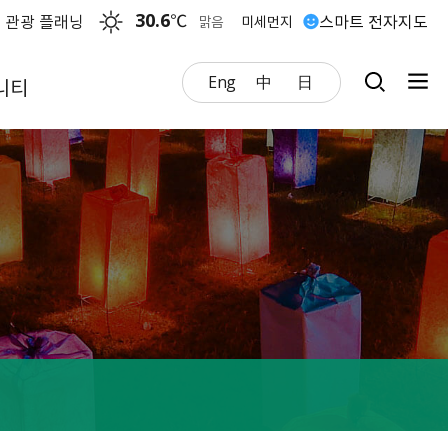
30.6
℃
 관광 플래닝
스마트 전자지도
맑음
미세먼지
Eng
中
日
니티