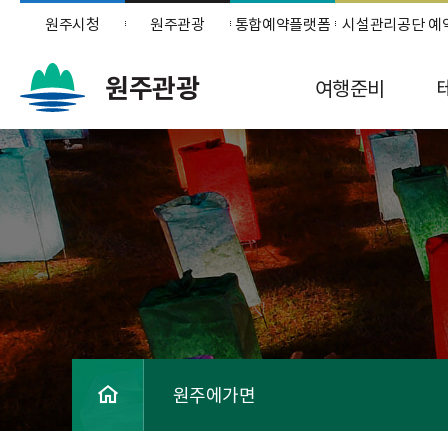
원주시청
원주관광
통합예약플랫폼
시설관리공단 예
원주관광
여행준비
원주에가면