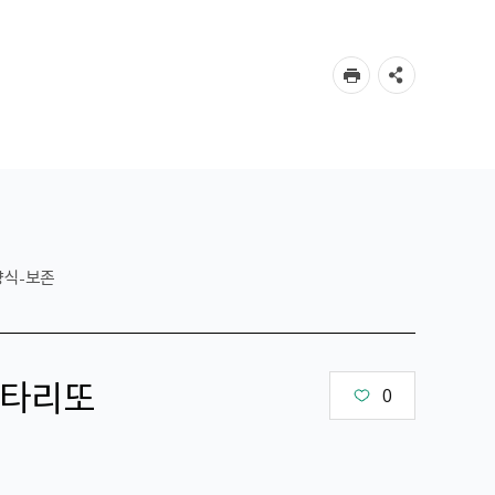
양식-보존
타리또
0