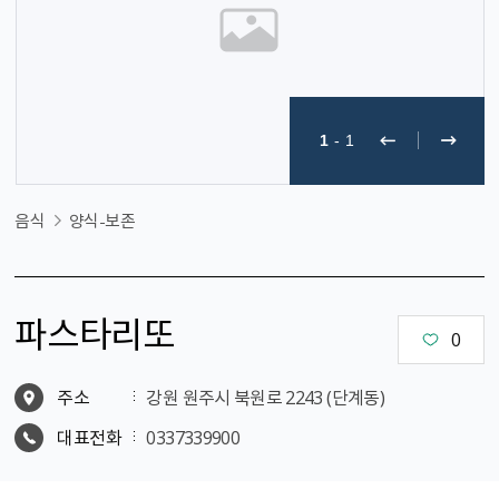
1
-
1
음식
양식-보존
파스타리또
0
주소
강원 원주시 북원로 2243 (단계동)
대표전화
0337339900