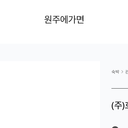
원주에가면
숙박
（주