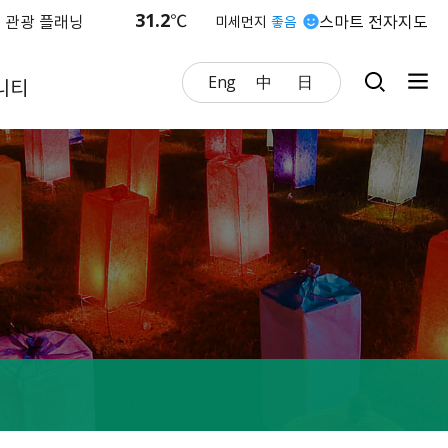
31.2
℃
 관광 플래닝
스마트 전자지도
미세먼지
좋음
Eng
中
日
니티