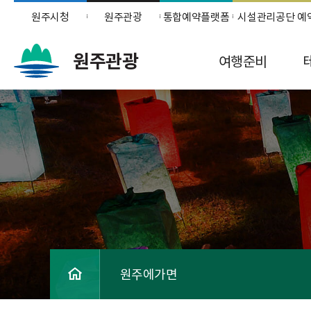
원주시청
원주관광
통합예약플랫폼
시설관리공단 예
원주관광
여행준비
원주에가면