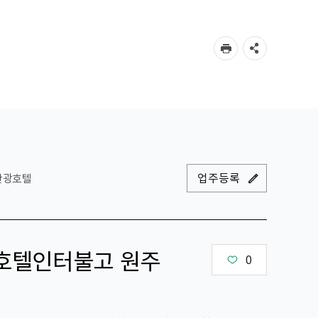
업주등록
관광호텔
）호텔인터불고 원주
0