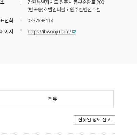
소
강원특별자치도 원주시 동부순환로 200
(반곡동)호텔인터불고원주컨벤션호텔
표전화
0337698114
페이지
https://ibwonju.com/
리뷰
잘못된 정보 신고