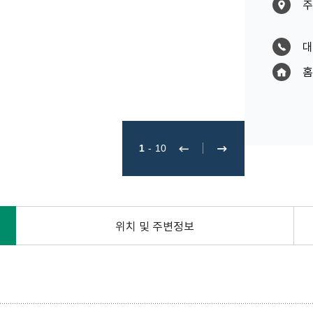
주
대
홈
1
-
10
위치 및 주변정보