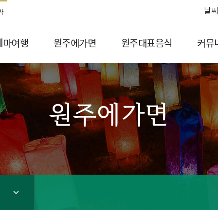
날씨
약
테마여행
원주에가면
원주대표음식
커뮤
원주에가면