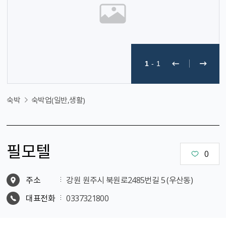
1
-
1
숙박
숙박업(일반,생활)
필모텔
0
주소
강원 원주시 북원로2485번길 5 (우산동)
대표전화
0337321800