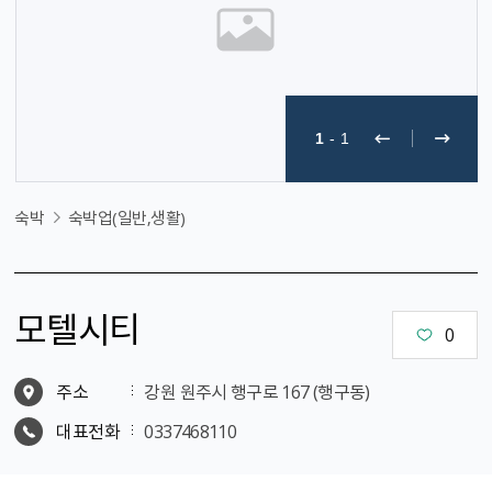
1
-
1
숙박
숙박업(일반,생활)
모텔시티
0
주소
강원 원주시 행구로 167 (행구동)
대표전화
0337468110