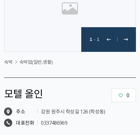
1
-
1
숙박
숙박업(일반,생활)
모텔 올인
0
주소
강원 원주시 학성길 126 (학성동)
대표전화
0337486969