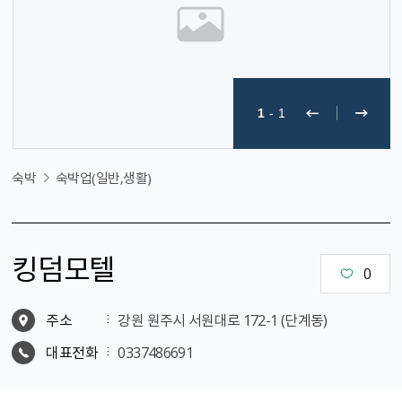
1
-
1
숙박
숙박업(일반,생활)
킹덤모텔
0
주소
강원 원주시 서원대로 172-1 (단계동)
대표전화
0337486691