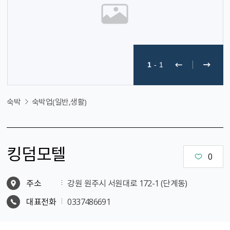
1
-
1
숙박
숙박업(일반,생활)
킹덤모텔
0
주소
강원 원주시 서원대로 172-1 (단계동)
대표전화
0337486691