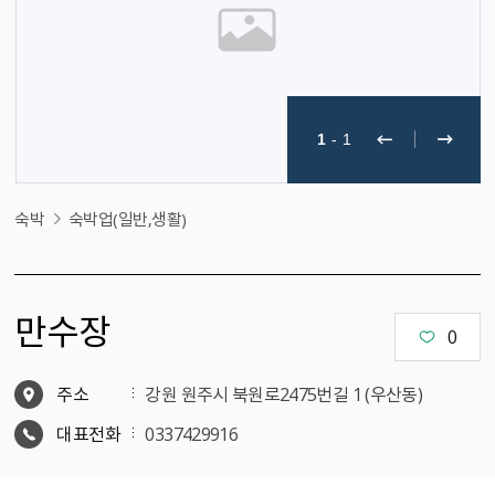
1
-
1
숙박
숙박업(일반,생활)
만수장
0
주소
강원 원주시 북원로2475번길 1 (우산동)
대표전화
0337429916