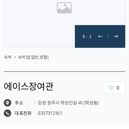
1
-
1
숙박
숙박업(일반,생활)
에이스장여관
0
주소
강원 원주시 학성안길 41 (학성동)
대표전화
0337312161