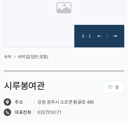
1
-
1
숙박
숙박업(일반,생활)
시루봉여관
0
주소
강원 원주시 소초면 황골로 440
대표전화
0337316171