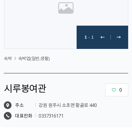
1
-
1
숙박
숙박업(일반,생활)
시루봉여관
0
주소
강원 원주시 소초면 황골로 440
대표전화
0337316171