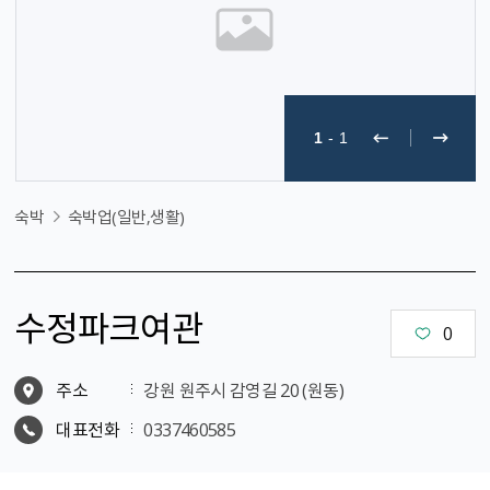
1
-
1
숙박
숙박업(일반,생활)
수정파크여관
0
주소
강원 원주시 감영길 20 (원동)
대표전화
0337460585