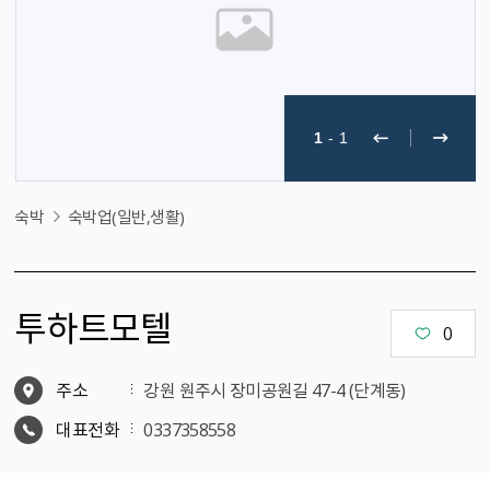
1
-
1
숙박
숙박업(일반,생활)
투하트모텔
0
주소
강원 원주시 장미공원길 47-4 (단계동)
대표전화
0337358558