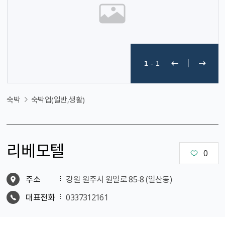
1
-
1
숙박
숙박업(일반,생활)
리베모텔
0
주소
강원 원주시 원일로 85-8 (일산동)
대표전화
0337312161