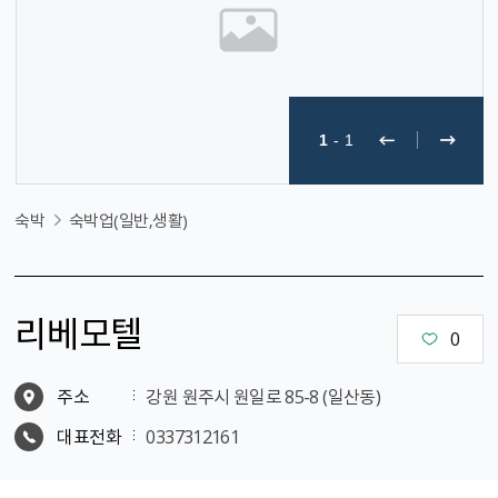
1
-
1
숙박
숙박업(일반,생활)
리베모텔
0
주소
강원 원주시 원일로 85-8 (일산동)
대표전화
0337312161